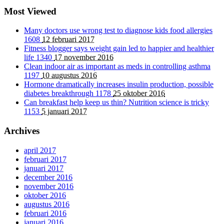
Most Viewed
Many doctors use wrong test to diagnose kids food allergies
1608
12 februari 2017
Fitness blogger says weight gain led to happier and healthier
life
1340
17 november 2016
Clean indoor air as important as meds in controlling asthma
1197
10 augustus 2016
Hormone dramatically increases insulin production, possible
diabetes breakthrough
1178
25 oktober 2016
Can breakfast help keep us thin? Nutrition science is tricky
1153
5 januari 2017
Archives
april 2017
februari 2017
januari 2017
december 2016
november 2016
oktober 2016
augustus 2016
februari 2016
januari 2016