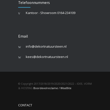
Telefoonnummers
Kantoor - Showroom 0164-234109
Email
info@dekortnatuursteen.nl
kees@dekortnatuursteen.nl
© Copyright 2017/2018/2019/2020/2021/2022 – IDEE, VORM
& HOSTING
Boordevolreclame / WiseBite
CONTACT